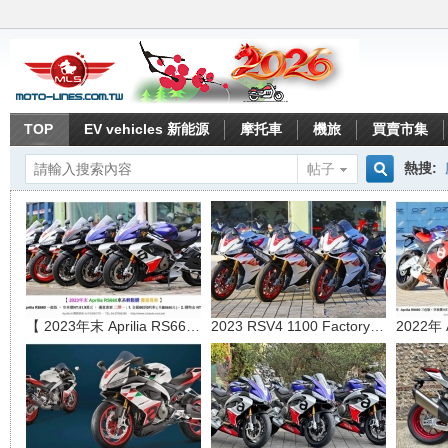
TOP
EV vehicles 新能源
摩托車
機旅
買賣市集
熱搜:
帖子
搜
索
【 2023年末 Aprilia RS660車系
2023 RSV4 1100 Factory 限量版