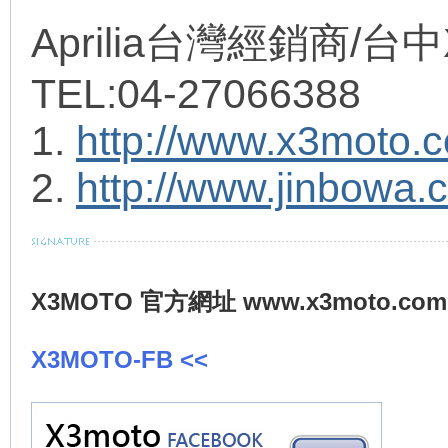
Aprilia台灣經銷商/台
TEL:04-27066388
1.
http://www.x3moto.c
2.
http://www.jinbowa.
X3MOTO 官方網址 www.x3moto.com
X3MOTO-FB <<