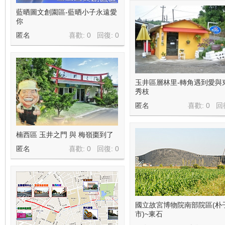
藍晒圖文創園區-藍晒小子永遠愛
你
匿名
喜歡: 0 回復:
0
玉井區層林里-轉角遇到愛與
秀枝
匿名
喜歡: 0 回
楠西區 玉井之門 與 梅嶺棗到了
匿名
喜歡: 0 回復:
0
國立故宮博物院南部院區(朴
市)~東石