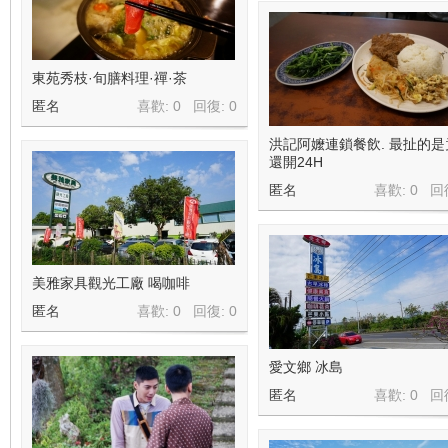
東苑秀枝·旬膳料理·禪·茶
匿名
喜歡: 0 回復:
0
洪記阿嬤連鎖餐飲. 最扯的是
還開24H
匿名
喜歡: 0 回
美雅家具觀光工廠 喝咖啡
匿名
喜歡: 0 回復:
0
愛文鄉 冰島
匿名
喜歡: 0 回