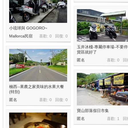
小琉球與 GOGORO~
Mallorca民宿
喜歡: 0 回復:
0
玉井冰棧-專屬停車場-不要
貨區就好了
匿名
喜歡: 0 回
楠西--果農之家美味的水果大餐
(特別)
匿名
喜歡: 0 回復:
0
寶山部落假日市集
匿名
喜歡: 1 回