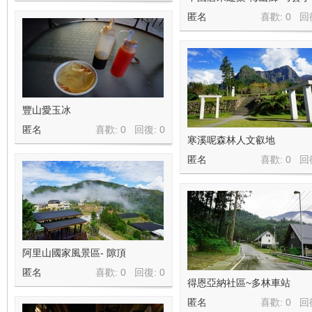
匿名
喜歡: 0 回
豐山愛玉冰
匿名
喜歡: 0 回復:
0
寒溪呢森林人文叡地
匿名
喜歡: 0 回
阿里山國家風景區- 隙頂
匿名
喜歡: 0 回復:
0
得恩亞納社區~多林車站
匿名
喜歡: 0 回