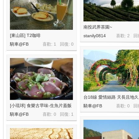
南投武界茶園~
[東山區] T2咖啡
stanily0814
喜歡: 2 回
騎車@FB
喜歡: 1 回復:
0
台18線 愛情絲路 天長且地久
[小琉球] 食樂古早味-生魚片蓋飯
騎車@FB
喜歡: 0 回
騎車@FB
喜歡: 0 回復:
1