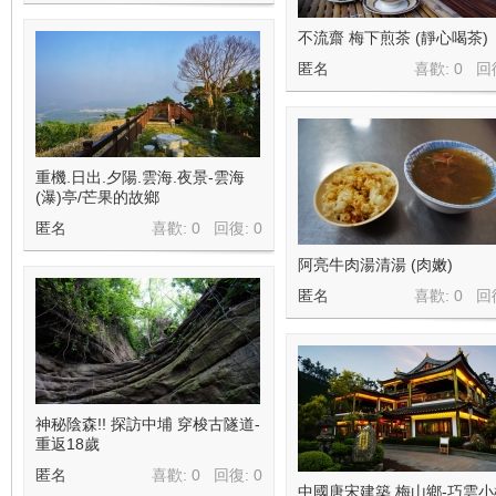
不流齋 梅下煎茶 (靜心喝茶)
匿名
喜歡: 0 回
重機.日出.夕陽.雲海.夜景-雲海
(瀑)亭/芒果的故鄉
匿名
喜歡: 0 回復:
0
阿亮牛肉湯清湯 (肉嫩)
匿名
喜歡: 0 回
神秘陰森!! 探訪中埔 穿梭古隧道-
重返18歲
匿名
喜歡: 0 回復:
0
中國唐宋建築 梅山鄉-巧雲小