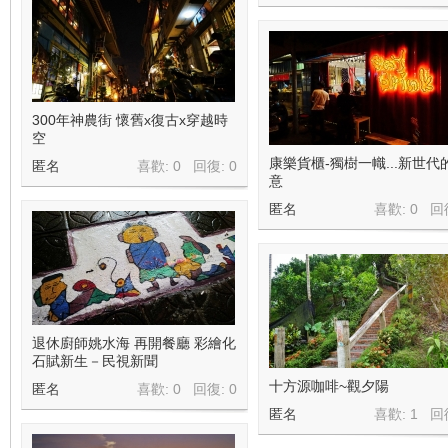
300年神農街 懷舊x復古x穿越時
空
康樂貨櫃-獨樹一幟...新世代
匿名
喜歡: 0 回復:
0
意
匿名
喜歡: 0 回
退休廚師姚水海 再開餐廳 彩繪化
石賦新生－民視新聞
十方源咖啡~觀夕陽
匿名
喜歡: 0 回復:
0
匿名
喜歡: 1 回