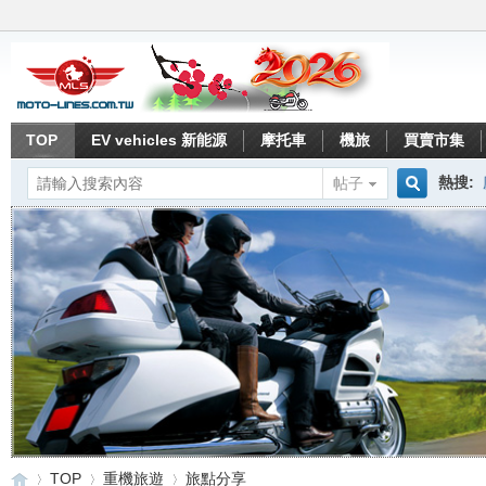
TOP
EV vehicles 新能源
摩托車
機旅
買賣市集
熱搜:
帖子
搜
索
TOP
重機旅遊
旅點分享