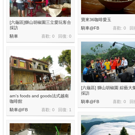
寶來36咖啡愛玉
[六龜區]獅山胡椒園三立愛玩客合
採訪
騎車@FB
喜歡: 0 回
騎車
喜歡: 0 回復:
0
[六龜區] 獅山胡椒園 綜藝大
採訪
am's foods and goods法式越南
咖啡館
騎車@FB
喜歡: 0 回
騎車@FB
喜歡: 0 回復:
1