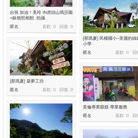
台視 加油！美玲 IN虎頭山瑪莎園
+銀嶺照相館..拍攝..
匿名
喜歡: 0 回復:
0
[那瑪夏] 民權國小~美麗的綠
小學
匿名
喜歡: 0 回
[那瑪夏] 築夢工坊
匿名
喜歡: 0 回復:
0
英倫專業眼鏡 專業服務
匿名
喜歡: 0 回