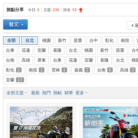
旅點分享
今日:
0
|
主題:
236
|
排名:
53
重
»
›
›
返
全部
台北
桃園
新竹
苗栗
台中
彰化
南投
台東
花蓮
宜蘭
基隆
台北
桃園
新竹
苗栗
台
台南
高雄
屏東
台東
花蓮
宜蘭
基隆
台北
桃
彰化
1
南投
1
雲林
1
嘉義
2
台南
6
高雄
3
宜蘭
17
車
全部主題
最新
熱門
熱帖
精華
更多