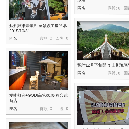
匿名
喜歡: 0 回
艋舺雞排崇學店 童顏教主慶開幕
2015/10/31
匿名
喜歡: 0 回復:
0
預計12月下旬開放 山川琉璃
匿名
喜歡: 0 回
愛咬熱狗+GODI高第家居·複合式
商店
匿名
喜歡: 0 回復:
0