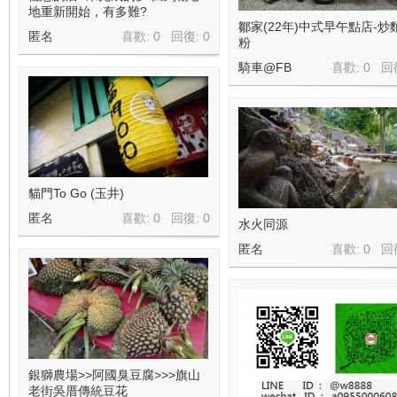
地重新開始，有多難?
鄒家(22年)中式早午點店-炒
匿名
喜歡: 0 回復:
0
粉
騎車@FB
喜歡: 0 回
貓門To Go (玉井)
匿名
喜歡: 0 回復:
0
水火同源
匿名
喜歡: 0 回
銀獅農場>>阿國臭豆腐>>>旗山
老街吳厝傳統豆花