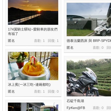
174翼騎士驛站~愛騎車的朋友們
有福了
匿名
喜歡: 1 回復:
1
德泰法蘭西床 與 BRP-SPYD
匿名
喜歡: 0 回
冰上賓(一冰三吃~連碗都吃)
匿名
喜歡: 1 回復:
0
石碇千島湖
FjrKen@FB
喜歡: 0 回