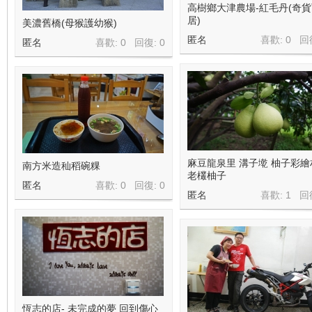
高樹鄉大津農場-紅毛丹(奇
居)
美濃舊橋(母猴護幼猴)
匿名
喜歡: 0 回
匿名
喜歡: 0 回復:
0
麻豆龍泉里 溝子墘 柚子彩繪
南方米造秈稻碗粿
老欉柚子
匿名
喜歡: 0 回復:
0
匿名
喜歡: 1 回
恆志的店- 未完成的夢 回到傷心