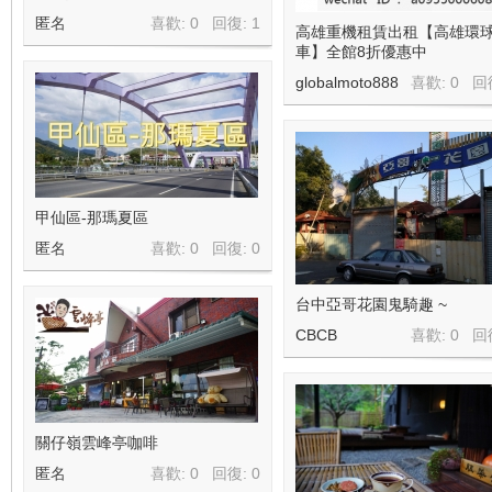
匿名
喜歡: 0 回復:
1
高雄重機租賃出租【高雄環
車】全館8折優惠中
globalmoto888
喜歡: 0 回
甲仙區-那瑪夏區
匿名
喜歡: 0 回復:
0
台中亞哥花園鬼騎趣 ~
CBCB
喜歡: 0 回
關仔嶺雲峰亭咖啡
匿名
喜歡: 0 回復:
0