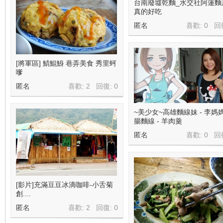
台南廢墟乾麵_水交社阿蓮麵
真的好吃
匿名
喜歡: 0 回
[將軍區] 鯖鯤鯓 巷弄美食 秀里蚵
嗲
匿名
喜歡: 2 回復:
0
~美少女~高雄麵線妹 - 李媽
腸麵線 - 羊肉羹
匿名
喜歡: 0 回
[影片]充滿豆豆冰滴咖啡-小舌菊
創....
匿名
喜歡: 2 回復:
0