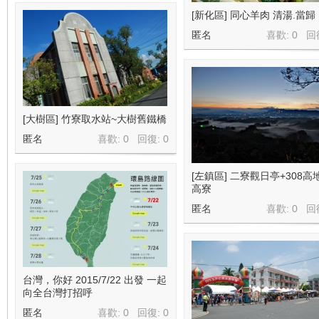
[新化區] 同心羊肉 清湯.當歸
匿名
喜歡: 0 回
[大樹區] 竹寮取水站~大樹舊鐵橋
匿名
喜歡: 0 回復:
0
[左鎮區] 二寮觀日亭+308高
高寮
匿名
喜歡: 0 回
台灣，你好 2015/7/22 出發 一起
向全台灣打招呼
匿名
喜歡: 0 回復:
0