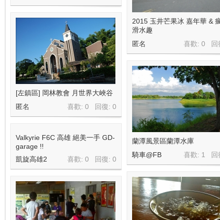
2015 玉井芒果冰 嘉年華 & 
滑水趣
匿名
喜歡: 0 回
[左鎮區] 岡林教會 月世界大峽谷
匿名
喜歡: 0 回復:
0
Valkyrie F6C 高雄 絕美一手 GD-
蘭潭風景區蘭潭水庫
garage !!
騎車@FB
喜歡: 1 回
凱旋高雄2
喜歡: 0 回復:
0