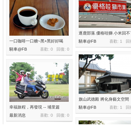
逐鹿部落.優格哇獅.小米回不
一口咖啡一口糖~黑+黑好好喝
騎車@FB
喜歡: 1 回
騎車@FB
喜歡: 0 回復:
0
旗山武德殿 將化身藝文空間
幸福旅程，再發現 -- 埔里篇
騎車@FB
喜歡: 1 回
最新消息
喜歡: 0 回復:
0