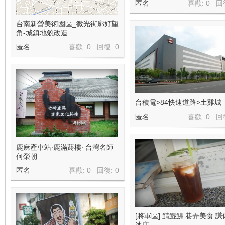
匿名
喜歡: 0 回
台南新營美術園區_微光街廓好望
角-城鎮地貌改造
匿名
喜歡: 0 回復:
0
台積電>84快速道路>土雞城
匿名
喜歡: 0 回
鹿麻產車站‧鹿滿菸樓‧ 台灣名師
何榮朝
匿名
喜歡: 0 回復:
0
[將軍區] 鯖鯤鯓 巷弄美食 
冰店