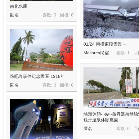
南化水庫
匿名
喜歡: 0 回復:
0
01/24 南橫東段雪景 ~
Mallorca民宿
喜歡: 1 回
噍吧哖事件紀念園區-1915年
匿名
喜歡: 0 回復:
0
埔頭休憩小站~龜丹溫泉體驗
龜丹溫泉休閒農園
匿名
喜歡: 0 回