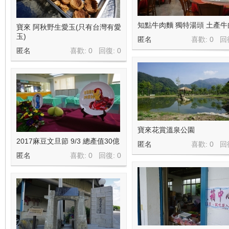
知點牛肉麵 獨特湯頭 土產牛
寶來 阿秋野生愛玉(只有台灣有愛
玉)
匿名
喜歡: 0 回
匿名
喜歡: 0 回復:
0
寶來花賞溫泉公園
2017麻豆文旦節 9/3 總產值30億
匿名
喜歡: 0 回
匿名
喜歡: 0 回復:
0