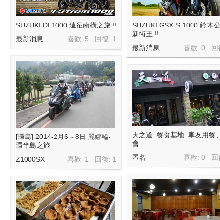
地
SUZUKI DL1000 遠征南橫之旅 !!
SUZUKI GSX-S 1000 鈴木
新街王 !!
最新消息
喜歡: 5 回復:
1
最新消息
喜歡: 0 回
平
天之道_餐食基地_車友用餐
[環島] 2014-2月6～8日 麗娜輪-
會
環半島之旅
匿名
喜歡: 0 回
Z1000SX
喜歡: 1 回復:
1
線