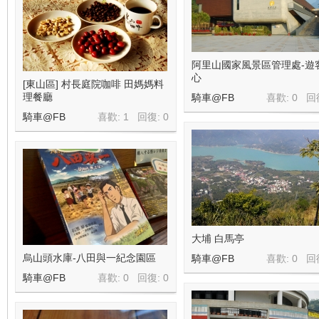
阿里山國家風景區管理處-遊
心
[東山區] 村長庭院咖啡 田媽媽料
理餐廳
騎車@FB
喜歡: 0 回
騎車@FB
喜歡: 1 回復:
0
大埔 白馬亭
烏山頭水庫-八田與一紀念園區
騎車@FB
喜歡: 0 回
騎車@FB
喜歡: 0 回復:
0