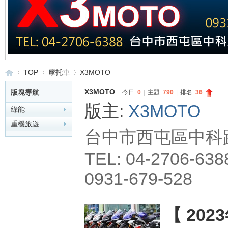
TOP
摩托車
X3MOTO
X3MOTO
版塊導航
今日:
0
|
主題:
790
|
排名:
36
版主:
X3MOTO
綠能
重
»
›
›
重機旅遊
台中市西屯區中科路 
TEL: 04-2706-638
0931-679-528
【 202
車