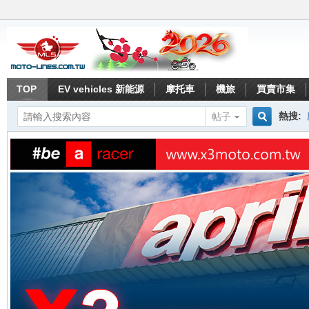
TOP
EV vehicles 新能源
摩托車
機旅
買賣市集
熱搜:
帖子
搜
索