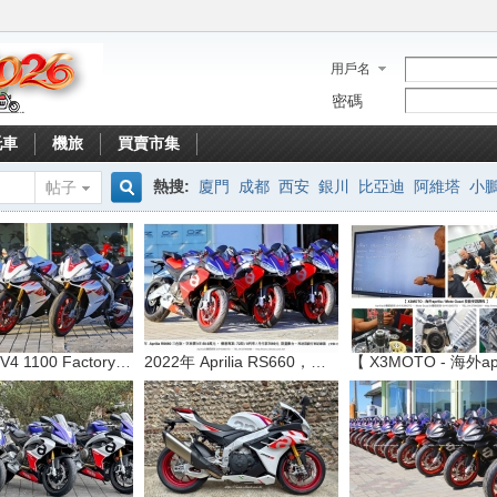
用戶名
密碼
托車
機旅
買賣市集
熱搜:
廈門
成都
西安
銀川
比亞迪
阿維塔
小
帖子
搜
索
2023 RSV4 1100 Factory 限量版
2022年 Aprilia RS660，空車價NT