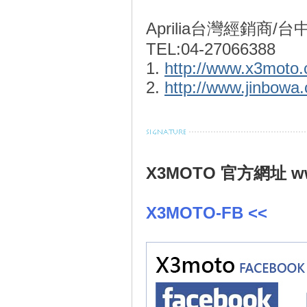
Aprilia台灣經銷商/台
線
TEL:04-27066388
1.
http://www.x3moto.
2.
http://www.jinbowa
X3MOTO 官方網址 www
X3MOTO-FB <<