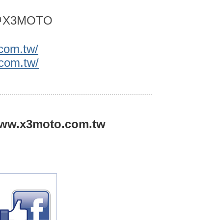
中X3MOTO
com.tw/
.com.tw/
.x3moto.com.tw