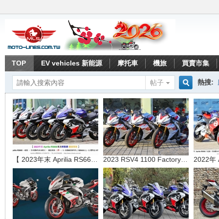
TOP
EV vehicles 新能源
摩托車
機旅
買賣市集
熱搜:
帖子
搜
索
【 2023年末 Aprilia RS660車系
2023 RSV4 1100 Factory 限量版