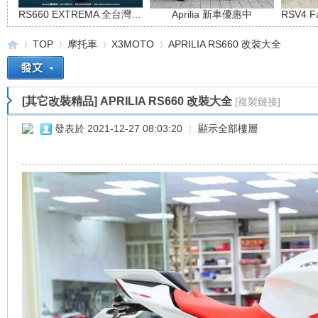
RS660 EXTREMA 全台灣限量66台
Aprilia 新車優惠中
TOP
摩托車
X3MOTO
APRILIA RS660 改裝大全
[其它改裝精品]
APRILIA RS660 改裝大全
[複製鏈接]
重
»
›
›
›
發表於 2021-12-27 08:03:20
|
顯示全部樓層
車