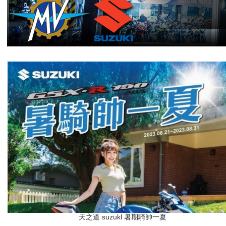
天之道 suzukl 暑期騎帥一夏