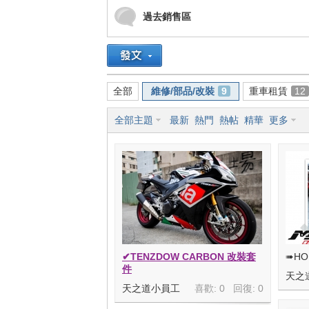
過去銷售區
車
全部
維修/部品/改裝
9
重車租賃
12
全部主題
最新
熱門
熱帖
精華
更多
地
✔TENZDOW CARBON 改裝套
➠HO
件
天之
天之道小員工
喜歡: 0 回復:
0