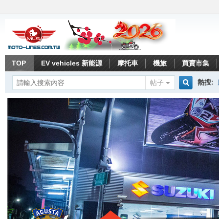
TOP
EV vehicles 新能源
摩托車
機旅
買賣市集
熱搜:
帖子
搜
索