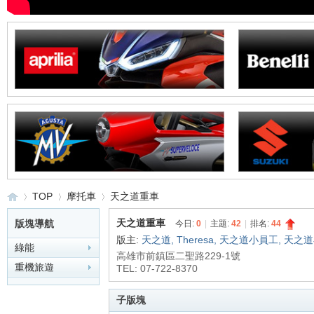
TOP
摩托車
天之道重車
天之道重車
版塊導航
今日:
0
|
主題:
42
|
排名:
44
版主:
天之道
,
Theresa
,
天之道小員工
,
天之道
綠能
高雄市前鎮區二聖路229-1號
重
»
›
›
重機旅遊
TEL: 07-722-8370
子版塊