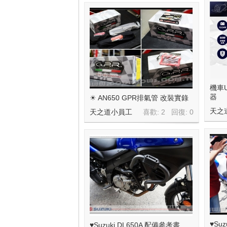
平
機車U
器
☀ AN650 GPR排氣管 改裝實錄
天之
天之道小員工
喜歡: 2 回復:
0
線
♥Su
♥Suzuki DL650A 配備參考書