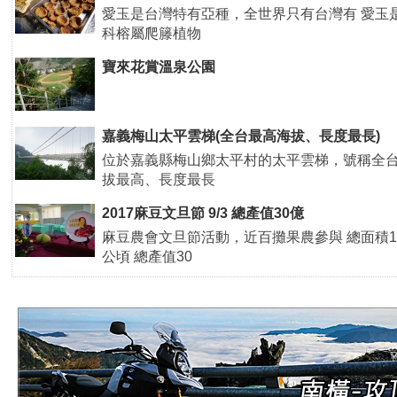
愛玉是台灣特有亞種，全世界只有台灣有 愛玉
科榕屬爬籐植物
寶來花賞溫泉公園
嘉義梅山太平雲梯(全台最高海拔、長度最長)
位於嘉義縣梅山鄉太平村的太平雲梯，號稱全
拔最高、長度最長
2017麻豆文旦節 9/3 總產值30億
麻豆農會文旦節活動，近百攤果農參與 總面積
公頃 總產值30