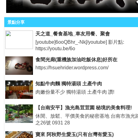
景點分享
天之道_餐食基地_車友用餐、聚會
[youtube]6ooQBhr_-Nk[/youtube] 影片點:
https://youtu.be/6o
食間光廊(重機族加油吃飯休息)好所在
https://hsuehrider.wordpress.com/
知點牛肉麵 獨特湯頭 土產牛肉
肉嫩份量不少 獨特湯頭 土產牛肉 讚!
【台南安平】漁光島荳荳園 秘境的美食料理!
休閒、放鬆、平價美食的秘密基地 台南市漁光路
之26號 0931 28
寶來 阿秋野生愛玉(只有台灣有愛玉)