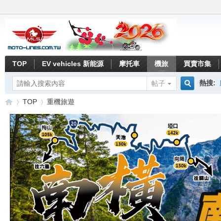
TOP
EV vehicles 新能源
摩托車
機旅
買賣市集
熱搜:
帖子
搜
TOP
重機旅遊
索
重
»
›