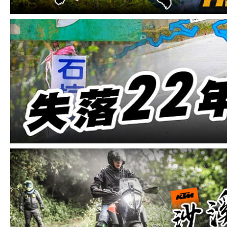
車
地
平