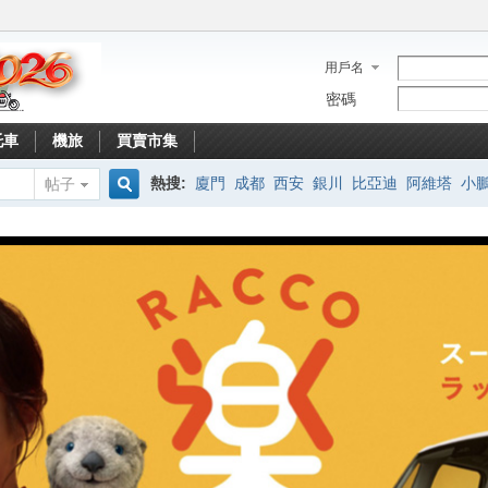
用戶名
密碼
托車
機旅
買賣市集
熱搜:
廈門
成都
西安
銀川
比亞迪
阿維塔
小
帖子
搜
索