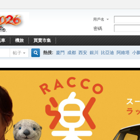
用戶名
密碼
托車
機旅
買賣市集
熱搜:
廈門
成都
西安
銀川
比亞迪
阿維塔
小
帖子
搜
索