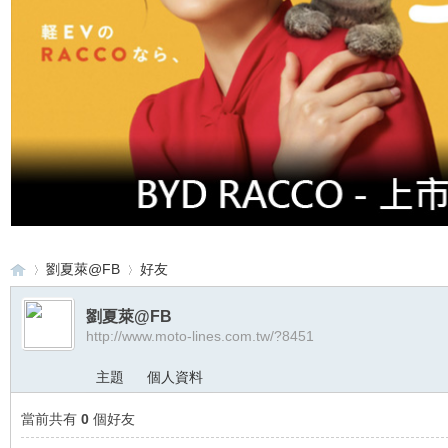
劉夏萊@FB
好友
劉夏萊@FB
http://www.moto-lines.com.tw/?8451
重
›
›
主題
個人資料
當前共有
0
個好友