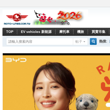
TOP
EV vehicles 新能源
摩托車
機旅
買賣市集
熱搜:
帖子
搜
索