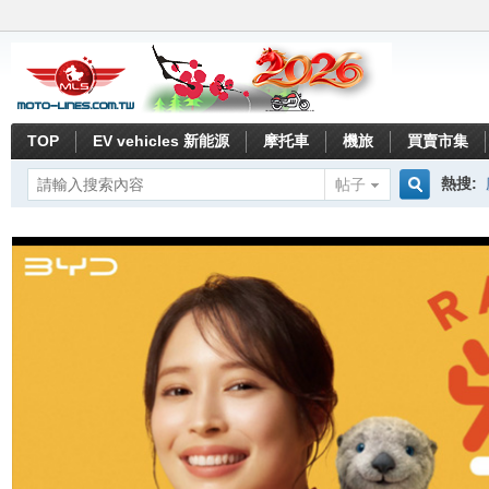
TOP
EV vehicles 新能源
摩托車
機旅
買賣市集
熱搜:
帖子
搜
索