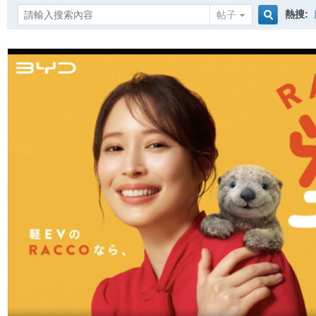
熱搜:
帖子
搜
索