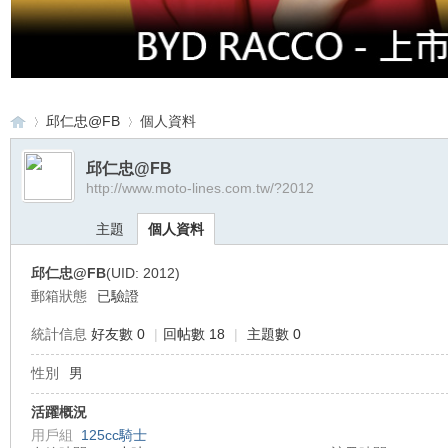
邱仁忠@FB
個人資料
邱仁忠@FB
http://www.moto-lines.com.tw/?2012
重
›
›
主題
個人資料
邱仁忠@FB
(UID: 2012)
郵箱狀態
已驗證
統計信息
好友數 0
|
回帖數 18
|
主題數 0
性別
男
車
活躍概況
用戶組
125cc騎士