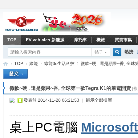
TOP
EV vehicles 新能源
摩托車
機旅
買賣市集
熱搜:
帖子
搜
TOP
綠能
綠能3c生活科技
微軟~硬 , 還是蘋果~香, 全球第一
索
微軟~硬 , 還是蘋果~香, 全球第一款Tegra K1的筆電開賣
[
重
»
›
›
›
發表於 2014-11-28 06:21:53
|
顯示全部樓層
桌上PC電腦
Microsof