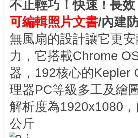
不止輕巧！快速
長效
！
可編輯照片文書
/內建
無風扇的設計讓它更安
力，
它搭載Chrome OS
線
器，
192核心的Keple
理器PC等級多工及
繪
解析度為1920x1080
公斤