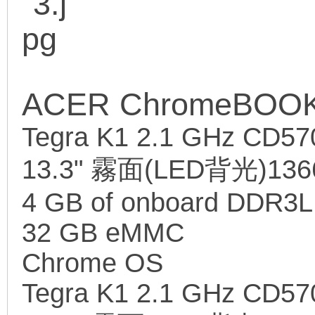
ACER ChromeBOOK
Tegra K1 2.1 GHz CD57
13.3" 霧面(LED背光)136
4 GB of onboard DDR3L
32 GB eMMC
Chrome OS
Tegra K1 2.1 GHz CD57