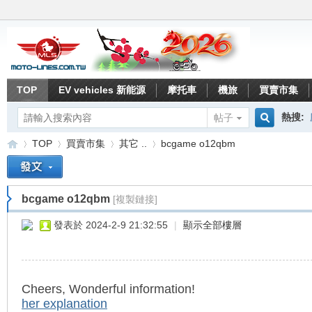
TOP
EV vehicles 新能源
摩托車
機旅
買賣市集
熱搜:
帖子
搜
TOP
買賣市集
其它 ..
bcgame o12qbm
索
bcgame o12qbm
[複製鏈接]
重
»
›
›
›
發表於 2024-2-9 21:32:55
|
顯示全部樓層
Cheers, Wonderful information!
her explanation