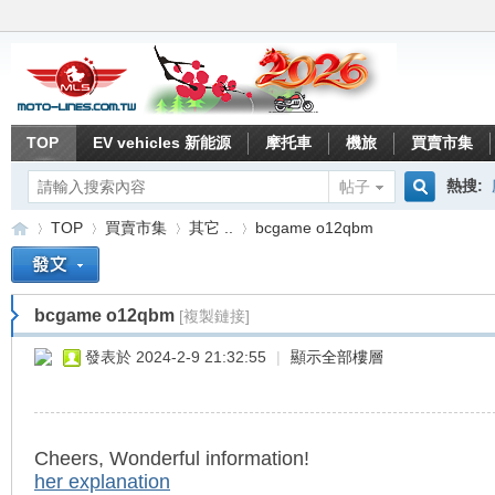
TOP
EV vehicles 新能源
摩托車
機旅
買賣市集
熱搜:
帖子
搜
TOP
買賣市集
其它 ..
bcgame o12qbm
索
bcgame o12qbm
[複製鏈接]
重
»
›
›
›
發表於 2024-2-9 21:32:55
|
顯示全部樓層
Cheers, Wonderful information!
her explanation