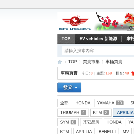
TOP
EV vehicles 新能源
摩
TOP
買賣市集
車輛買賣
車輛買賣
今日:
0
|
主題:
168
|
排名:
48
重
»
›
›
全部
HONDA
YAMAHA
20
S
TRIUMPH
4
KTM
2
APRILIA
SYM
8
其它品牌
HONDA
YA
KTM
APRILIA
BENELLI
MV