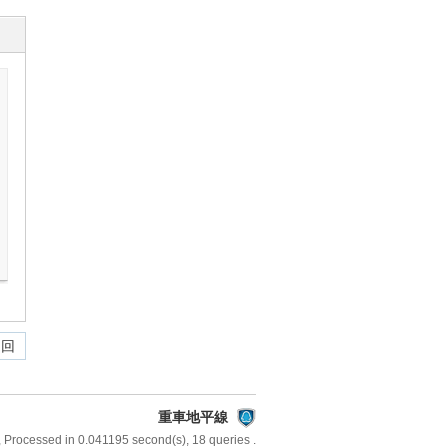
 回
重車地平線
, Processed in 0.041195 second(s), 18 queries .