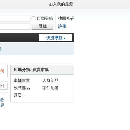
加入我的最愛
自動登錄
找回密碼
登錄
註冊
快捷導航
鵬
所屬分類: 買賣市集
29
)
車輛買賣
人身部品
 回
改裝部品
零件配備
其它 ..
收
起