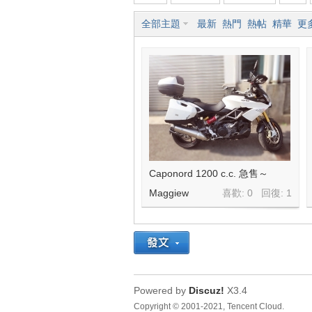
全部主題
最新
熱門
熱帖
精華
更
車
地
Caponord 1200 c.c. 急售～
Maggiew
喜歡: 0 回復:
1
Powered by
Discuz!
X3.4
Copyright © 2001-2021, Tencent Cloud.
平