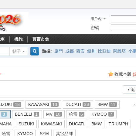
用戶名
密碼
托車
機旅
買賣市集
熱搜:
廈門
成都
西安
銀川
比亞迪
阿維塔
小
帖子
搜
收藏本版
(
索
返
UZUKI
18
KAWASAKI
13
DUCATI
33
BMW
11
3
BENELLI
1
MV
10
哈雷
6
KYMCO
7
MAHA
SUZUKI
KAWASAKI
DUCATI
BMW
TRIUMPH
哈雷
KYMCO
SYM
其它品牌