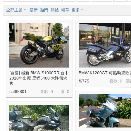
全部主題
最新
熱門
熱帖
精華
更多
車
地
[自售] 極新 BMW S1000RR 台中
BMW K1200GT 可協助貸款
2010年出廠 里程5400 大降價求
f6775
喜歡: 0 回
售
cat88801
喜歡: 0 回復:
0
平