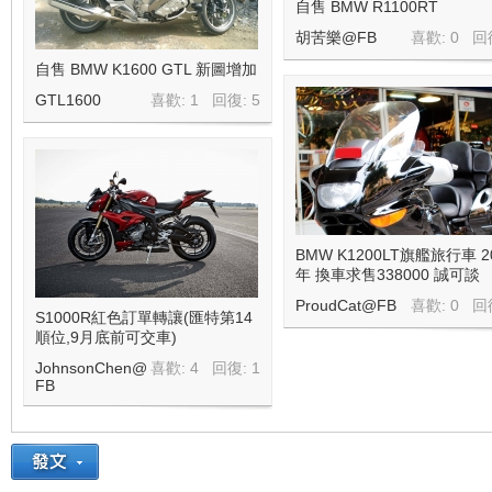
自售 BMW R1100RT
胡苦樂@FB
喜歡: 0 回
自售 BMW K1600 GTL 新圖增加
GTL1600
喜歡: 1 回復:
5
線
BMW K1200LT旗艦旅行車 2
年 換車求售338000 誠可談
ProudCat@FB
喜歡: 0 回
S1000R紅色訂單轉讓(匯特第14
順位,9月底前可交車)
JohnsonChen@
喜歡: 4 回復:
1
FB