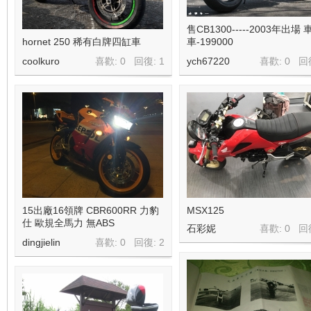
售CB1300-----2003年出場 
hornet 250 稀有白牌四缸車
車-199000
coolkuro
喜歡: 0 回復:
1
ych67220
喜歡: 0 回
線
15出廠16領牌 CBR600RR 力豹
MSX125
仕 歐規全馬力 無ABS
石彩妮
喜歡: 0 回
dingjielin
喜歡: 0 回復:
2