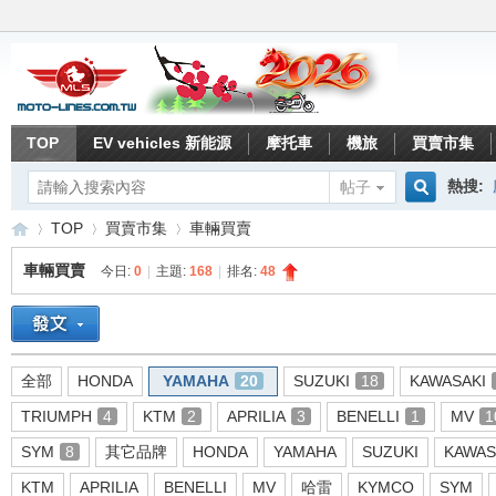
TOP
EV vehicles 新能源
摩托車
機旅
買賣市集
熱搜:
帖子
搜
TOP
買賣市集
車輛買賣
車輛買賣
今日:
0
|
主題:
168
|
排名:
48
索
重
»
›
›
全部
HONDA
YAMAHA
20
SUZUKI
18
KAWASAKI
TRIUMPH
4
KTM
2
APRILIA
3
BENELLI
1
MV
1
SYM
8
其它品牌
HONDA
YAMAHA
SUZUKI
KAWAS
KTM
APRILIA
BENELLI
MV
哈雷
KYMCO
SYM