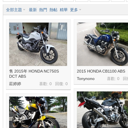
全部主題
最新
熱門
熱帖
精華
更多
車
地
售 2015年 HONDA NC750S
2015 HONDA CB1100 ABS
DCT ABS
Tonynono
喜歡: 0 回
莊婷婷
喜歡: 0 回復:
0
平