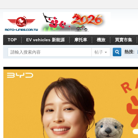
TOP
EV vehicles 新能源
摩托車
機旅
買賣市集
熱搜:
帖子
搜
索