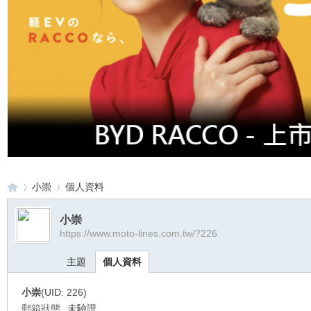
小崇
個人資料
小崇
https://www.moto-lines.com.tw/?226
重
›
›
主題
個人資料
小崇
(UID: 226)
郵箱狀態
未驗證