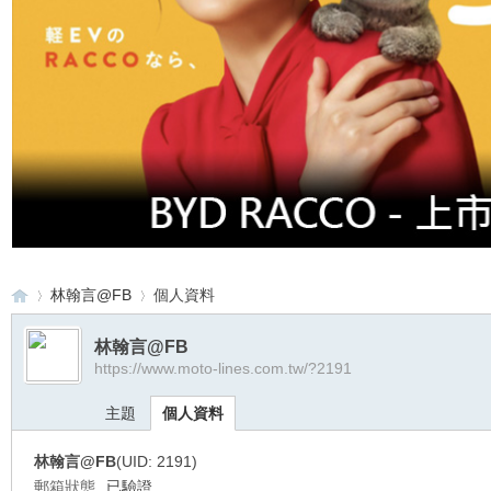
林翰言@FB
個人資料
林翰言@FB
https://www.moto-lines.com.tw/?2191
重
›
›
主題
個人資料
林翰言@FB
(UID: 2191)
郵箱狀態
已驗證