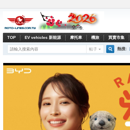
TOP
EV vehicles 新能源
摩托車
機旅
買賣市集
熱搜:
帖子
搜
索