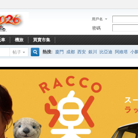
用戶名
密碼
托車
機旅
買賣市集
熱搜:
廈門
成都
西安
銀川
比亞迪
阿維塔
小
帖子
搜
索