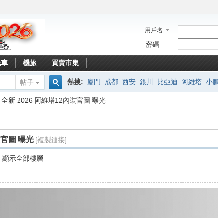
用戶名
密碼
托車
機旅
買賣市集
熱搜:
廈門
成都
西安
銀川
比亞迪
阿維塔
小
帖子
搜
全新 2026 阿維塔12內裝官圖 曝光
索
裝官圖 曝光
[複製鏈接]
顯示全部樓層