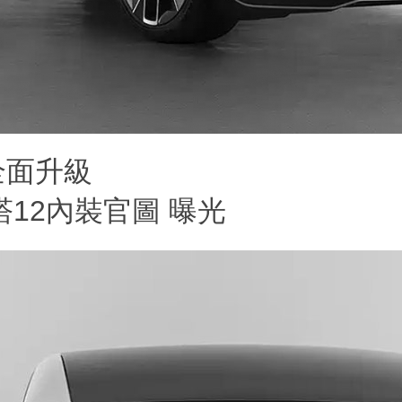
全面升級
維塔12內裝官圖 曝光