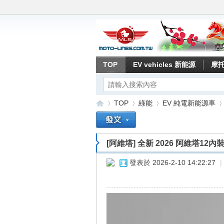
TOP
EV vehicles 新能源
摩
TOP
綠能
EV 純電新能源車
[阿維塔]
全新 2026 阿維塔12內
重
»
›
›
›
發表於 2026-2-10 14:22:27
|