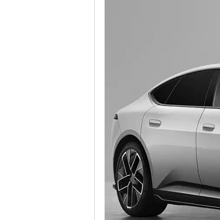
車
地
平