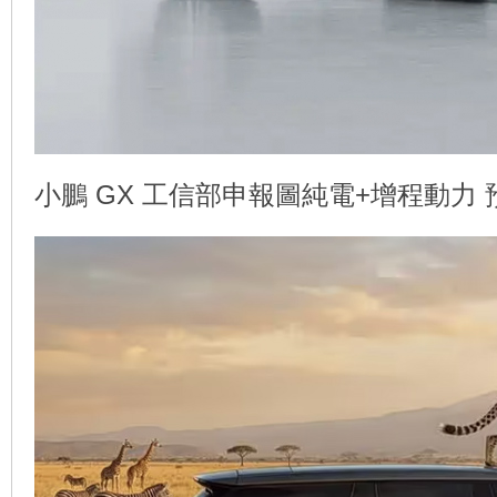
小鵬 GX 工信部
申報圖
純電+增程動力 
線