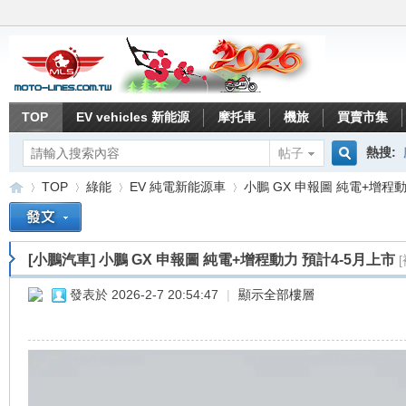
TOP
EV vehicles 新能源
摩托車
機旅
買賣市集
熱搜:
帖子
搜
TOP
綠能
EV 純電新能源車
小鵬 GX 申報圖 純電+增程動力
索
[小鵬汽車]
小鵬 GX 申報圖 純電+增程動力 預計4-5月上市
重
»
›
›
›
發表於 2026-2-7 20:54:47
|
顯示全部樓層