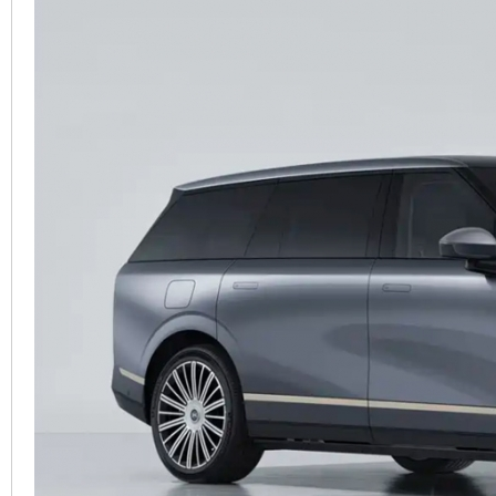
車
地
平