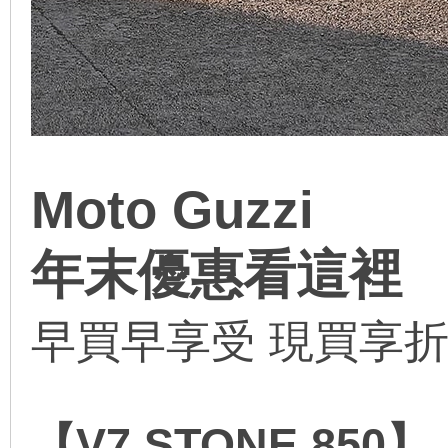
Moto Guzzi
年末優惠看這裡
早買早享受 現買享
【V7 STONE 850】