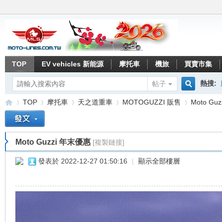
TOP
EV vehicles 新能源
摩托車
機旅
買賣市集
熱搜:
帖子
搜
TOP
摩托車
天之道重車
MOTOGUZZI 販售
Moto Gu
索
Moto Guzzi 年末優惠
[複製鏈接]
重
»
›
›
›
›
發表於 2022-12-27 01:50:16
|
顯示全部樓層