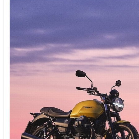
車
地
平