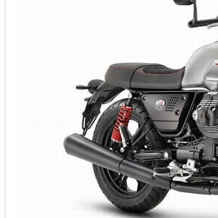
車
地
平