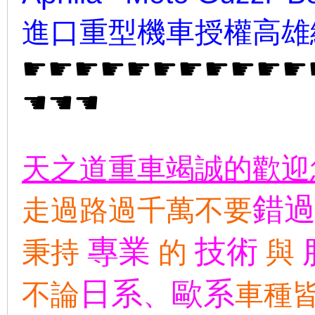
進口重型機車授權高雄
☛☛☛☛☛☛☛☛☛
☛☛
☚
☚☚
天之道重車竭誠的歡迎
錯
走過路過千萬不要
專業
技術
秉持
的
與
日系
歐系
不論
、
車種