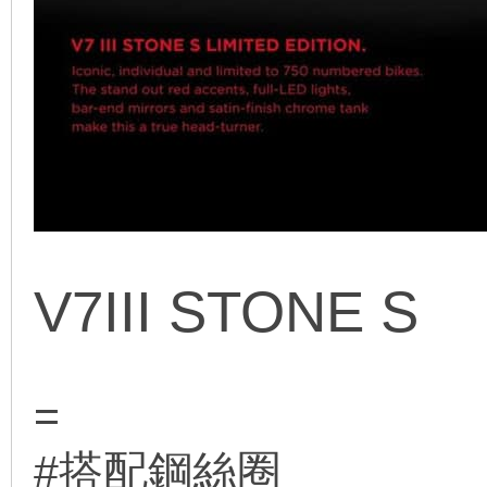
V7III STONE S
=
#搭配鋼絲圈