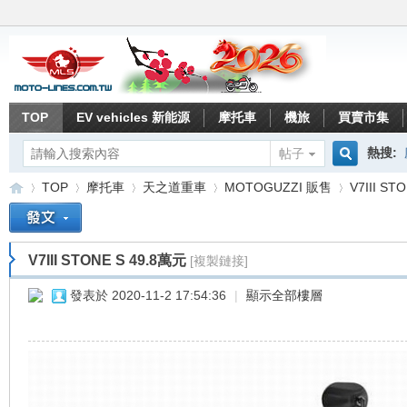
TOP
EV vehicles 新能源
摩托車
機旅
買賣市集
熱搜:
帖子
搜
TOP
摩托車
天之道重車
MOTOGUZZI 販售
V7III ST
索
V7III STONE S 49.8萬元
[複製鏈接]
重
»
›
›
›
›
發表於 2020-11-2 17:54:36
|
顯示全部樓層