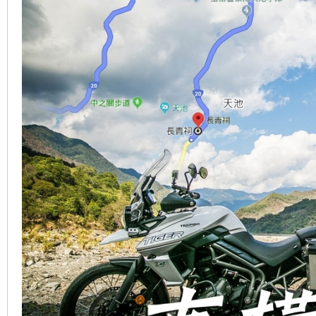
車
地
平