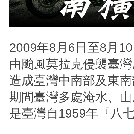
2009年8月6日至8月1
線
由颱風莫拉克侵襲臺灣
造成臺灣中南部及東南
期間臺灣多處淹水、山
是臺灣自1959年『八