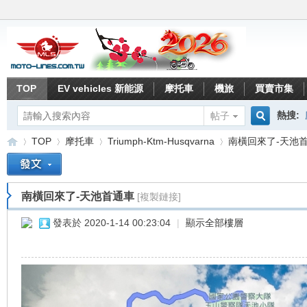
TOP
EV vehicles 新能源
摩托車
機旅
買賣市集
熱搜:
帖子
搜
TOP
摩托車
Triumph-Ktm-Husqvarna
南橫回來了-天池
索
南橫回來了-天池首通車
[複製鏈接]
重
»
›
›
›
發表於 2020-1-14 00:23:04
|
顯示全部樓層