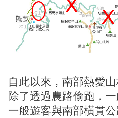
自此以來
，
南部熱愛山
除了透過農路偷跑
，
一
一般遊客與
南部橫貫公