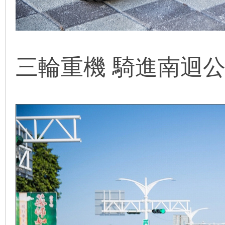
三輪重機 騎進南迴公