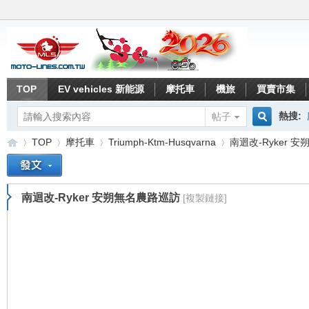
TOP
EV vehicles 新能源
摩托車
機旅
買賣市集
熱搜:
帖子
搜
TOP
摩托車
Triumph-Ktm-Husqvarna
南迴改-Ryker 
索
南迴改-Ryker 安朔無名農路巡訪
[複製鏈接]
重
»
›
›
›