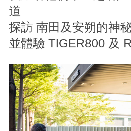
道
探訪 南田
及
安朔
的神
並體驗
TIGER800 