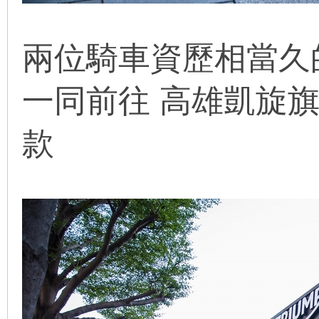
兩位騎車資歷相當久
一同前往 高雄凱旋
款