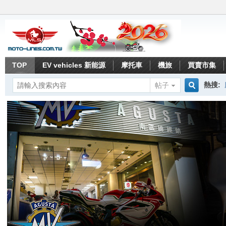
TOP
EV vehicles 新能源
摩托車
機旅
買賣市集
熱搜:
帖子
搜
索