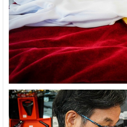
地
平
線