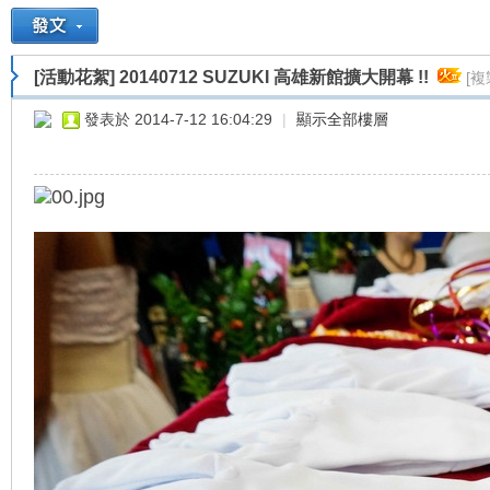
[活動花絮]
20140712 SUZUKI 高雄新館擴大開幕 !!
[複
重
»
›
›
›
發表於 2014-7-12 16:04:29
|
顯示全部樓層
車