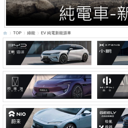
TOP
綠能
EV 純電新能源車
重
»
›
›
車