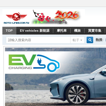
TOP
EV vehicles 新能源
摩托車
機旅
買賣市集
熱搜:
帖子
搜
索