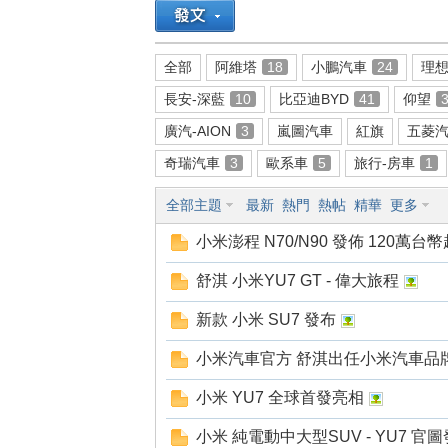
全部
阿維塔
18
小鵬汽車
24
理
長安-深藍
10
比亞迪BYD
41
仰望
線
廣汽-AION
3
嵐圖汽車
紅旗
五菱
奇瑞汽車
3
歐系車
5
旅行-房車
1
全部主題
最新
熱門
熱帖
精華
更多
小米澎程 N70/N90 發佈 120萬台幣
舒淇 小米YU7 GT - 偉大旅程
新款 小米 SU7 發布
小米汽車官方 舒淇出任小米汽車品
小米 YU7 全球首發亮相
小米 純電動中大型SUV - YU7 官