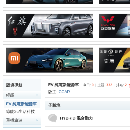
地
EV 純電新能源車
版塊導航
今日:
0
|
主題:
332
|
排名:
2
版主:
CCAR
綠能
平
EV 純電新能源車
子版塊
綠能3c生活科技
HYBRID 混合動力
重機旅遊