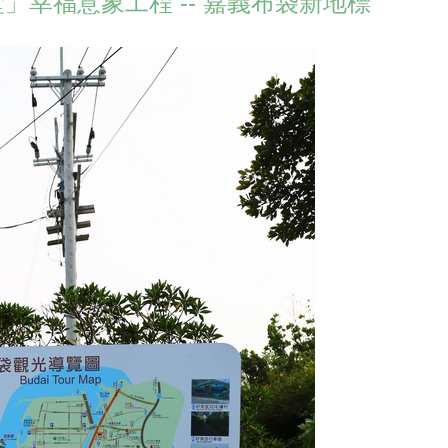
」幸福意象工程 --
嘉義
布袋新地標