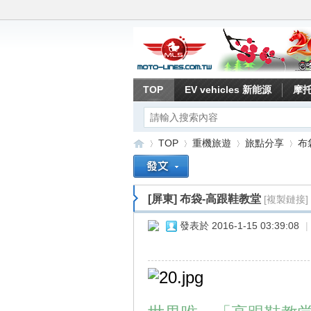
TOP
EV vehicles 新能源
摩
TOP
重機旅遊
旅點分享
布
[屏東]
布袋-高跟鞋教堂
[複製鏈接]
重
»
›
›
›
發表於 2016-1-15 03:39:08
|