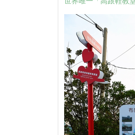
世界唯一「高跟鞋教堂
車
地
平