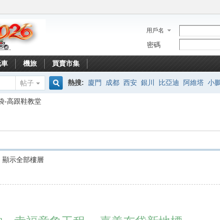
用戶名
密碼
托車
機旅
買賣市集
熱搜:
廈門
成都
西安
銀川
比亞迪
阿維塔
小
帖子
搜
袋-高跟鞋教堂
索
顯示全部樓層