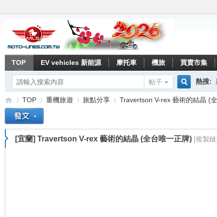
TOP
EV vehicles 新能源
摩托車
機旅
買賣市集
熱搜:
帖子
搜
TOP
重機旅遊
旅點分享
Travertson V-rex 藝術的結晶 (
索
[宜蘭]
Travertson V-rex 藝術的結晶 (全台唯一正牌)
[複製鏈
重
»
›
›
›