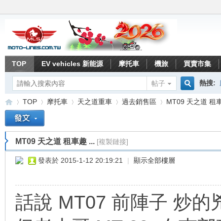
TOP
EV vehicles 新能源
摩托車
機旅
買賣市集
熱搜:
帖子
搜
TOP
摩托車
天之道重車
過去銷售區
MT09 天之道 租車趣
索
MT09 天之道 租車趣 ...
[複製鏈接]
重
»
›
›
›
›
發表於 2015-1-12 20:19:21
|
顯示全部樓層
話說 MT07 前陣子 炒的