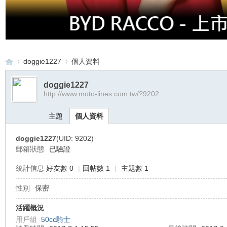
doggie1227
個人資料
doggie1227
http://www.moto-lines.com.tw/?9202
重
›
›
主題
個人資料
doggie1227
(UID: 9202)
郵箱狀態
已驗證
統計信息
好友數 0
|
回帖數 1
|
主題數 1
性別
保密
車
活躍概況
用戶組
50cc騎士