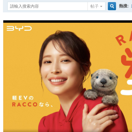
熱搜:
帖子
搜
索