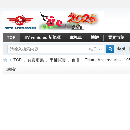
TOP
EV vehicles 新能源
摩托車
機旅
買賣市集
熱搜:
帖子
搜
TOP
買賣市集
車輛買賣
自售： Triumph speed triple 10
1框架
索
重
»
›
›
›