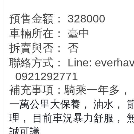
預售金額： 328000
車輛所在： 臺中
拆賣與否： 否
聯絡方式： Line: everha
0921292771
補充事項：騎乘一年多，
一萬公里大保養， 油水， 
理， 目前車況暴力舒服， 
誠可議……