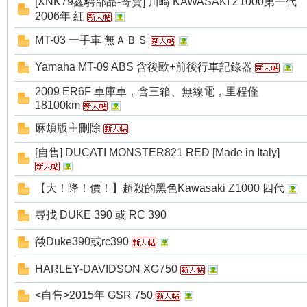
[XNK79鑫騁部品-寄賣] 川崎 KAWASAKI Z1000第一代
2006年 紅
MT-03 一手車 無ＡＢＳ
Yamaha MT-09 ABS 含後歐+前後行車記錄器
2009 ER6F 車庫車，含三箱、無線電，里程僅
18100km
麻煩版主刪除
[自售] DUCATI MONSTER821 RED [Made in Italy]
【大！降！價！】超殺的黑色Kawasaki Z1000 四代
尋找 DUKE 390 或 RC 390
徵Duke390或rc390
HARLEY-DAVIDSON XG750
<自售>2015年 GSR 750