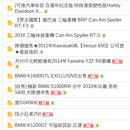
(可換汽車哈雷 百週年紀念版 特殊漆面變色龍Harley
Davidson X...
【豐太國際】龐巴迪 三輪重機 BRP Can-Am Spyder
RT, F3
2016 三輪休旅重機 Can-Am Spyder RT-S
降價拋售★2012年Kawasaki鳥【Versys 650】公司貨
★最超值的
月付仟元輕鬆擁有2014年Yamaha YZF R6重機
BMW K1600GTL EXCLUSIVE出售
[自售] 極新 BMW S1000RR 台中 2010年出廠 里程
5400 大降價求售
賣GSR600
找小忍者250
BMW K1200GT 可協助貸款 託運