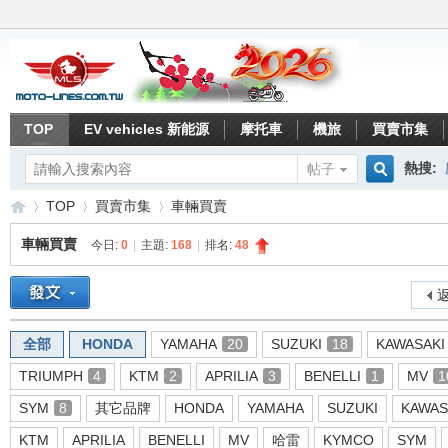
TOP
EV vehicles 新能源
摩托車
機旅
買賣市集
熱搜:
帖子
搜
TOP
買賣市集
車輛買賣
車輛買賣
今日:
0
|
主題:
168
|
排名:
48
索
重
»
›
›
返
全部
HONDA
YAMAHA
20
SUZUKI
18
KAWASAKI
TRIUMPH
4
KTM
2
APRILIA
3
BENELLI
1
MV
1
SYM
8
其它品牌
HONDA
YAMAHA
SUZUKI
KAWAS
KTM
APRILIA
BENELLI
MV
哈雷
KYMCO
SYM