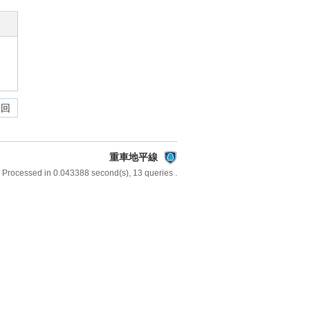
 回
重車地平線
 Processed in 0.043388 second(s), 13 queries .