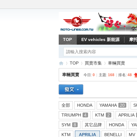
TOP
EV vehicles 新能源
摩
TOP
買賣市集
車輛買賣
車輛買賣
今日:
0
|
主題:
168
|
排名:
48
重
»
›
›
全部
HONDA
YAMAHA
20
S
TRIUMPH
4
KTM
2
APRILIA
SYM
8
其它品牌
HONDA
YA
KTM
APRILIA
BENELLI
MV