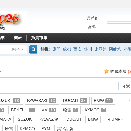
用戶名
密碼
托車
機旅
買賣市集
熱搜:
廈門
成都
西安
銀川
比亞迪
阿維塔
小
帖子
搜
收藏本版
(
索
返
UZUKI
18
KAWASAKI
13
DUCATI
33
BMW
11
3
BENELLI
1
MV
10
哈雷
6
KYMCO
7
MAHA
SUZUKI
KAWASAKI
DUCATI
BMW
TRIUMPH
哈雷
KYMCO
SYM
其它品牌