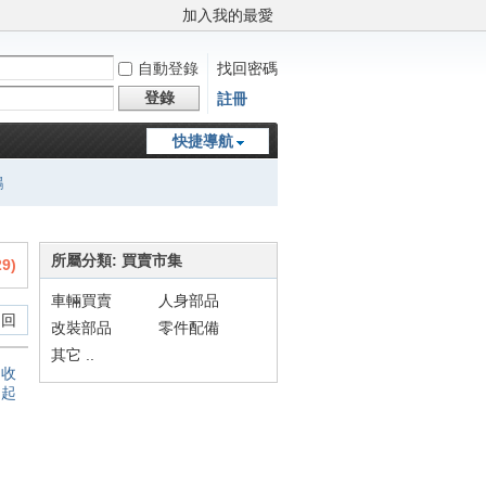
加入我的最愛
自動登錄
找回密碼
登錄
註冊
快捷導航
鵬
所屬分類: 買賣市集
29
)
車輛買賣
人身部品
 回
改裝部品
零件配備
其它 ..
收
起