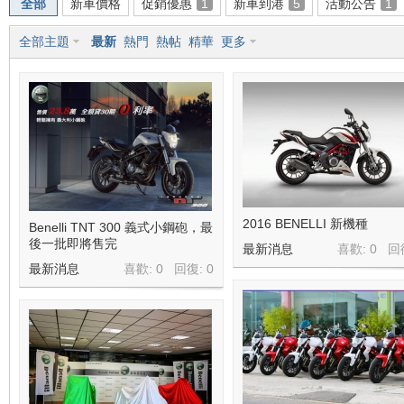
全部
新車價格
促銷優惠
1
新車到港
5
活動公告
1
全部主題
最新
熱門
熱帖
精華
更多
車
2016 BENELLI 新機種
Benelli TNT 300 義式小鋼砲，最
後一批即將售完
最新消息
喜歡: 0 回
地
最新消息
喜歡: 0 回復:
0