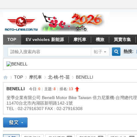
TOP
EV vehicles 新能源
摩托車
機旅
買賣市集
熱搜:
帖子
搜
TOP
摩托車
北-桃-竹-苗
BENELLI
索
BENELLI
今日:
0
|
主題:
8
|
排名:
13
斐季企業有限公司 Benelli Motor Bike Taiwan 倍力尼重機-台灣總代理
11470台北市內湖區新明路142-1號
重
»
›
›
›
TEL : 02-27916307 FAX : 02-27916308